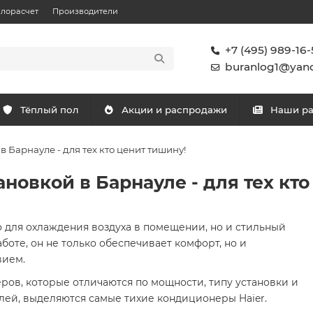
плорасчет
Производители
+7 (495) 989-16-
buranlog1@yand
Тёплый пол
Акции и распродажи
Наши р
в Барнауле - для тех кто ценит тишину!
ановкой в Барнауле - для тех кт
о для охлаждения воздуха в помещении, но и стильный
боте, он не только обеспечивает комфорт, но и
вием.
ов, которые отличаются по мощности, типу установки и
лей, выделяются самые тихие кондиционеры Haier.