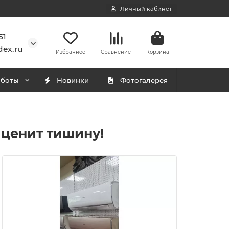
Личный кабинет
51
ex.ru
Избранное
Сравнение
Корзина
аботы
Новинки
Фотогалерея
о ценит тишину!