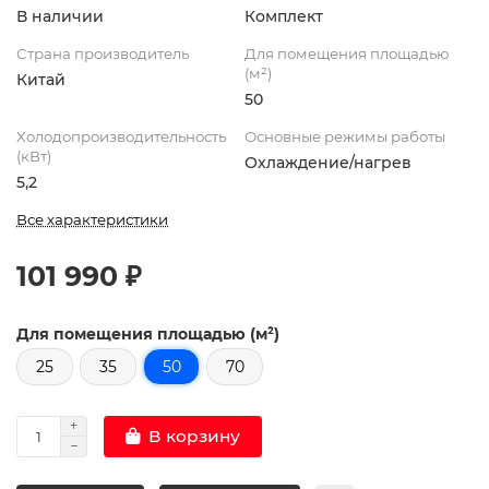
В наличии
Комплект
Страна производитель
Для помещения площадью
(м²)
Китай
50
Холодопроизводительность
Основные режимы работы
(кВт)
Охлаждение/нагрев
5,2
Все характеристики
101 990 ₽
Для помещения площадью (м²)
25
35
50
70
В корзину