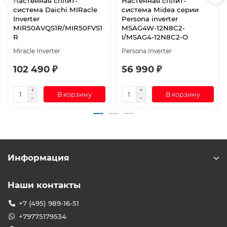
Настенная сплит-
Настенная сплит-
система Daichi MIRacle
система Midea серии
Inverter
Persona inverter
MIR50AVQS1R/MIR50FVS1
MSAG4W-12N8C2-
R
I/MSAG4-12N8C2-O
Miracle Inverter
Persona Inverter
102 490 ₽
56 990 ₽
В корзину
В корзину
Информация
Наши контакты
+7 (495) 989-16-51
+79775179534