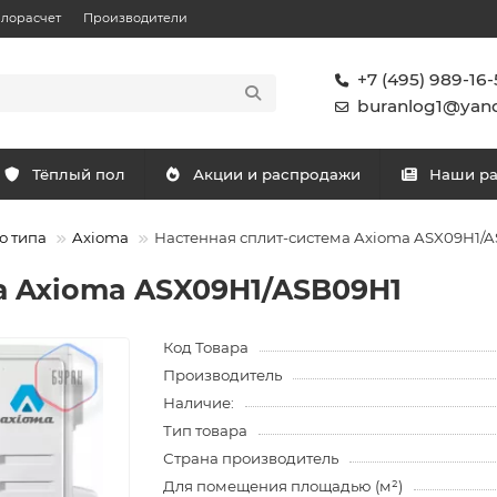
плорасчет
Производители
+7 (495) 989-16-
buranlog1@yand
Тёплый пол
Акции и распродажи
Наши р
о типа
Axioma
Настенная сплит-система Axioma ASX09H1/
а Axioma ASX09H1/ASB09H1
Код Товара
Производитель
Наличие:
Тип товара
Страна производитель
Для помещения площадью (м²)