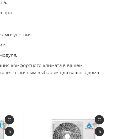
а. ​
ора. ​
амочувствия. ​
и. ​
 модуля.
ания комфортного климата в вашем
танет отличным выбором для вашего дома