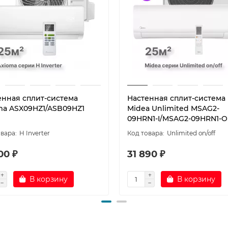
енная сплит-система
Настенная сплит-система
ma ASX09HZ1/ASB09HZ1
Midea Unlimited MSAG2-
09HRN1-I/MSAG2-09HRN1-O
H Inverter
Unlimited on/off
00 ₽
31 890 ₽
В корзину
В корзину