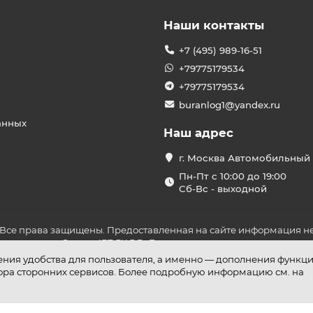
Наши контакты
+7 (495) 989-16-51
+79775179534
+79775179534
buranlog1@yandex.ru
анных
Наш адрес
г. Москва Автомобильный 
Пн-Пт с 10:00 до 19:00
Сб-Вс - выходной
 Все права защищены. Предоставленная на сайте информация не
ложениями Статьи 437 ГК РФ. До оплаты товара удостоверьтесь в
шения удобства для пользователя, а именно — дополнения функц
бора сторонних сервисов. Более подробную информацию см. на