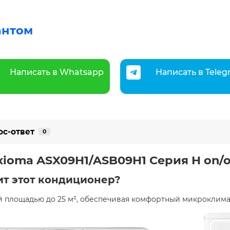
антом
Написать в Whatsapp
Написать в Tele
ос-ответ
0
xioma ASX09H1/ASB09H1 Серия H on/o
ит этот кондиционер?
площадью до 25 м², обеспечивая комфортный микроклимат 