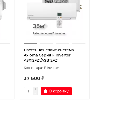
Настенная сплит-система
Настенн
Axioma Серия F Inverter
Midea с
ASX12FZ1/ASB12FZ1
07HRN1-
F Inverter
37 600 ₽
33 690
В корзину