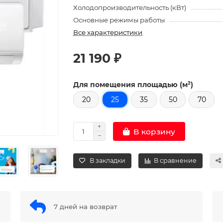
Холодопроизводительность (кВт)
Основные режимы работы
Все характеристики
21 190 ₽
Для помещения площадью (м²)
20
25
35
50
70
В корзину
В закладки
В сравнение
7 дней на возврат