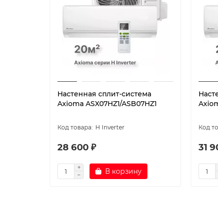
Настенная сплит-система
Наст
Axioma ASX07HZ1/ASB07HZ1
Axio
H Inverter
28 600 ₽
31 9
В корзину