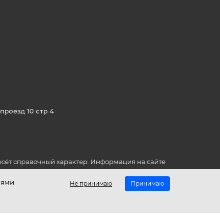
проезд 10 стр 4
сёт справочный характер. Информация на сайте
о всех для вас важных характеристиках в товаре
иями
Не принимаю
Принимаю