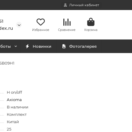
Личный кабинет
51
ex.ru
Избранное
Сравнение
Корзина
аботы
Новинки
Фотогалерея
ASB09H1
H on/off
Axioma
В наличии
Комплект
Китай
25