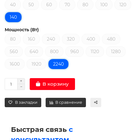
40
50
60
70
80
100
120
140
Мощность (Вт)
80
160
240
320
400
480
560
640
800
960
1120
1280
1600
1920
2240
В корзину
В закладки
В сравнение
Быстрая связь
с
консультантом