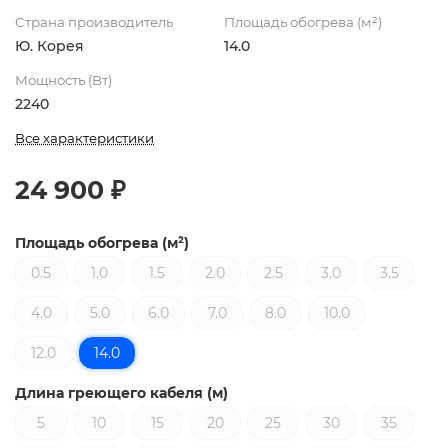
Страна производитель
Площадь обогрева (м²)
Ю. Корея
14.0
Мощность (Вт)
2240
Все характеристики
24 900 ₽
Площадь обогрева (м²)
0.5
1.0
1.5
2.0
2.5
3.0
3.5
4.0
5.0
6.0
7.0
8.0
10.0
12.0
14.0
Длина греющего кабеля (м)
5
10
15
20
25
30
35