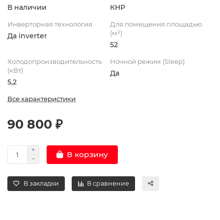
В наличии
КНР
Инверторная технология
Для помещения площадью
(м²)
Да inverter
52
Холодопроизводительность
Ночной режим (Sleep)
(кВт)
Да
5,2
Все характеристики
90 800 ₽
В корзину
В закладки
В сравнение