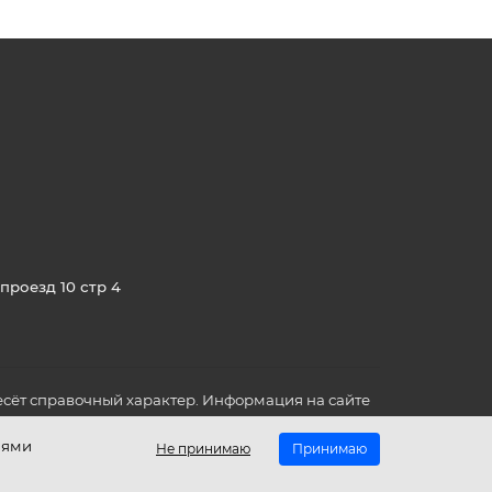
проезд 10 стр 4
сёт справочный характер. Информация на сайте
о всех для вас важных характеристиках в товаре
иями
Не принимаю
Принимаю