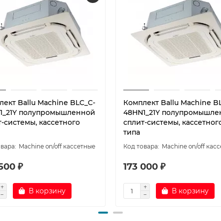
лект Ballu Machine BLC_C-
Комплект Ballu Machine B
1_21Y полупромышленной
48HN1_21Y полупромышле
т-системы, кассетного
сплит-системы, кассетног
типа
Machine on/off кассетные
Machine on/off кас
500 ₽
173 000 ₽
В корзину
В корзину