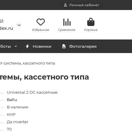
Личный кабинет
51
ex.ru
Избранное
Сравнение
Корзина
аботы
Новинки
Фотогалерея
т-системы, кассетного типа
темы, кассетного типа
Universal 2 DC кассетные
Ballu
В наличии
КНР
Да inverter
70