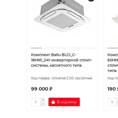
Комплект Ballu BLCI_C-
Комп
18HN1_24Y инверторной сплит-
60HN
системы, кассетного типа
спли
типа
Universal 2 DC кассетные
99 000 ₽
190 
В корзину