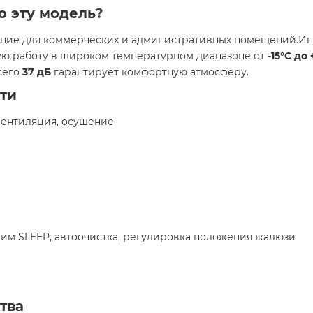
о эту модель?
шение для коммерческих и административных помещений.Ин
ую работу в широком температурном диапазоне от
-15°C до
сего
37 дБ
гарантирует комфортную атмосферу.
ти
 вентиляция, осушение
жим SLEEP, автоочистка, регулировка положения жалюзи
тва