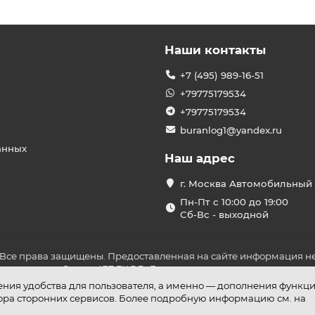
Наши контакты
+7 (495) 989-16-51
+79775179534
+79775179534
buranlog1@yandex.ru
анных
Наш адрес
г. Москва Автомобильный 
Пн-Пт с 10:00 до 19:00
Сб-Вс - выходной
 Все права защищены. Предоставленная на сайте информация не
ложениями Статьи 437 ГК РФ. До оплаты товара удостоверьтесь в
шения удобства для пользователя, а именно — дополнения функц
бора сторонних сервисов. Более подробную информацию см. на