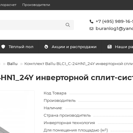
плорасчет
Производители
+7 (495) 989-16-
buranlog1@yand
Тёплый пол
Акции и распродажи
Наши р
ы
Ballu
Комплект Ballu BLCI_C-24HN1_24Y инверторной спли
4HN1_24Y инверторной сплит-сис
Код Товара
Производитель
Наличие:
Страна производитель
Инверторная технология
Для помещения площадью (м²)