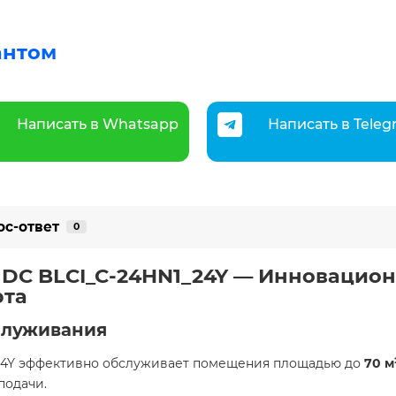
антом
Написать в Whatsapp
Написать в Tele
ос-ответ
0
l 2 DC BLCI_C-24HN1_24Y — Инновацио
рта
служивания
1_24Y эффективно обслуживает помещения площадью до
70 м
подачи.