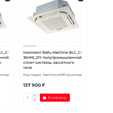
LC_C-
Комплект Ballu Machine BLC_C-
Комплект
нной
36HN1_21Y полупромышленной
24HN1_2
о
сплит-системы, кассетного
сплит-си
типа
типа
сетные
Machine on/off кассетные
137 900 ₽
104 80
В корзину