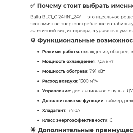
✅ Почему стоит выбрать именн
Ballu BLCI_C-24HN1_24Y — это идеальное ре
экономичное энергопотребление и стабильн
эстетичный вид интерьера, а уровень шума в
⚙️ Функциональные возможнос
Режимы работы
: охлаждение, обогрев,
Мощность охлаждения
: 7,03 кВт
Мощность обогрева
: 7,91 кВт
Расход воздуха
: 1300 м³/ч
Управление
: дистанционное с пульта ДУ
Дополнительные функции
: таймер, ре
Хладагент
: R410A
Класс энергоэффективности
: C
🌟 Дополнительные преимущес