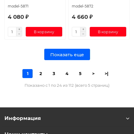
model-5871
model-5872
4 080 ₽
4 660 ₽
В корзину
В корзину
Показать еще
1
2
3
4
5
>
>|
Показано с 1 по 24 из 112 (всего 5 страниц)
Информация