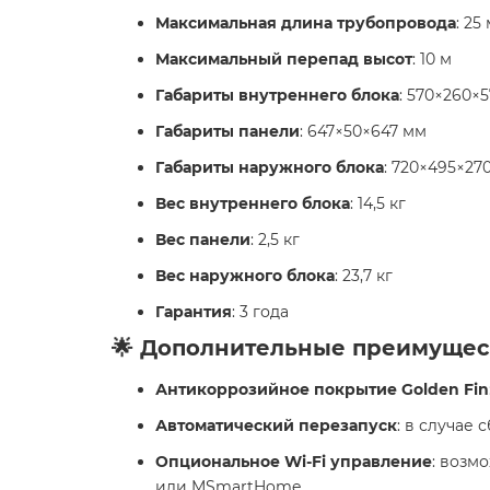
Максимальная длина трубопровода
: 25
Максимальный перепад высот
: 10 м
Габариты внутреннего блока
: 570×260×
Габариты панели
: 647×50×647 мм
Габариты наружного блока
: 720×495×27
Вес внутреннего блока
: 14,5 кг
Вес панели
: 2,5 кг
Вес наружного блока
: 23,7 кг
Гарантия
: 3 года
🌟 Дополнительные преимущес
Антикоррозийное покрытие Golden Fin
Автоматический перезапуск
: в случае
Опциональное Wi-Fi управление
: возм
или MSmartHome.