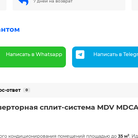
7 дней на возврат
антом
Написать в Whatsapp
Написать в Tele
ос-ответ
0
нверторная сплит-система MDV MDCA4
вного кондиционирования помещений площадью до
35 м²
. И