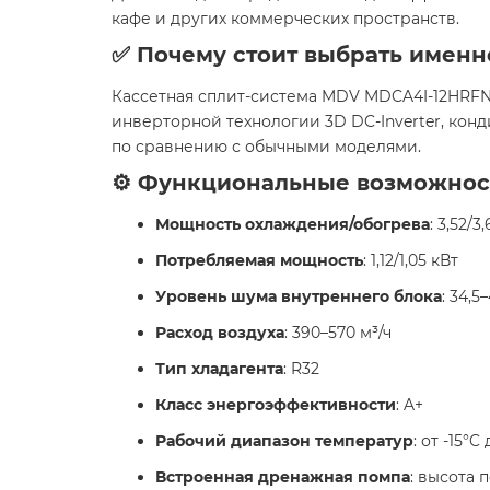
кафе и других коммерческих пространств.
✅ Почему стоит выбрать именн
Кассетная сплит-система MDV MDCA4I-12HRFN8
инверторной технологии 3D DC-Inverter, ко
по сравнению с обычными моделями.
⚙️ Функциональные возможнос
Мощность охлаждения/обогрева
: 3,52/3
Потребляемая мощность
: 1,12/1,05 кВт
Уровень шума внутреннего блока
: 34,5
Расход воздуха
: 390–570 м³/ч
Тип хладагента
: R32
Класс энергоэффективности
: A+
Рабочий диапазон температур
: от -15°
Встроенная дренажная помпа
: высота 