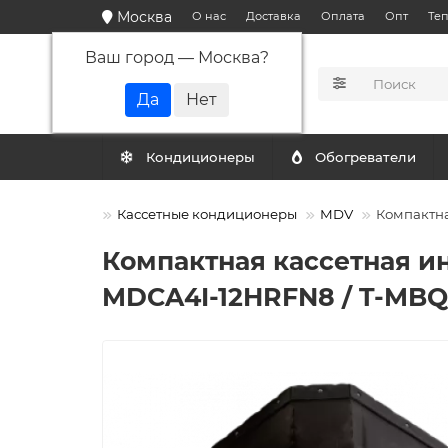
Москва
О нас
Доставка
Оплата
Опт
Те
Ваш город —
Москва
?
КАТАЛОГ
Кондиционеры
Обогреватели
ондиционеры
Кассетные кондиционеры
MDV
Компактна
Компактная кассетная и
MDCA4I-12HRFN8 / T-MBQ