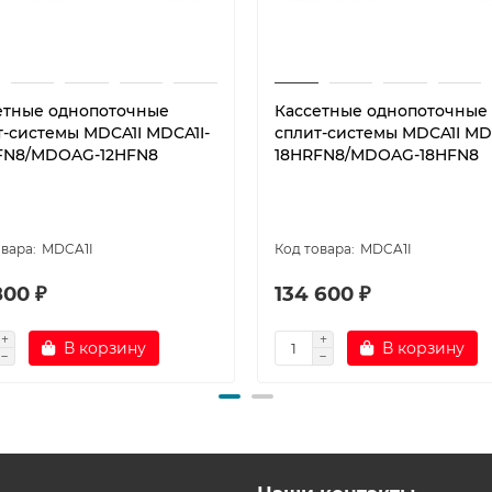
етные однопоточные
Кассетные однопоточные
т-системы MDCA1I MDCA1I-
сплит-системы MDCA1I MDC
FN8/MDOAG-12HFN8
18HRFN8/MDOAG-18HFN8
MDCA1I
MDCA1I
800 ₽
134 600 ₽
В корзину
В корзину