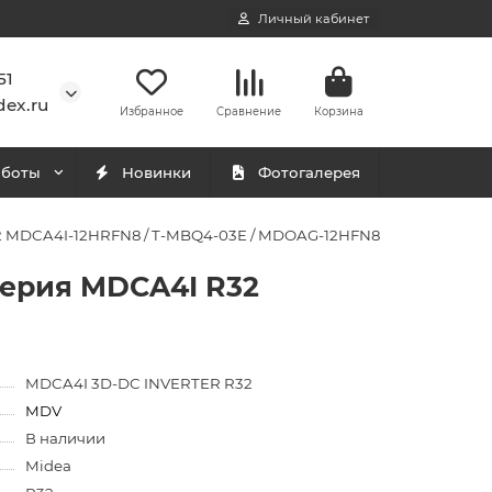
Личный кабинет
51
ex.ru
Избранное
Сравнение
Корзина
аботы
Новинки
Фотогалерея
2 MDCA4I-12HRFN8 / T-MBQ4-03E / MDOAG-12HFN8
серия MDCA4I R32
MDCA4I 3D-DC INVERTER R32
MDV
В наличии
Midea