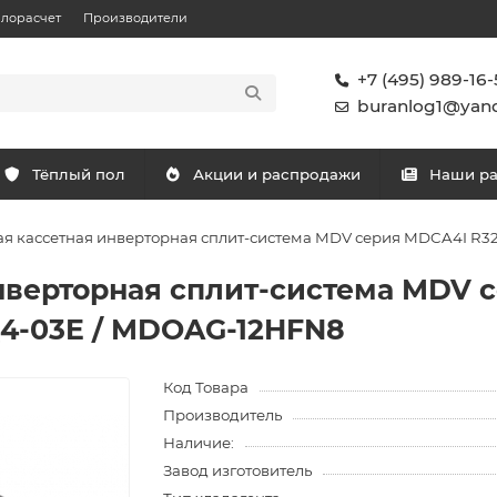
плорасчет
Производители
+7 (495) 989-16-
buranlog1@yand
Тёплый пол
Акции и распродажи
Наши р
я кассетная инверторная сплит-система MDV серия MDCA4I R3
нверторная сплит-система MDV 
4-03E / MDOAG-12HFN8
Код Товара
Производитель
Наличие:
Завод изготовитель