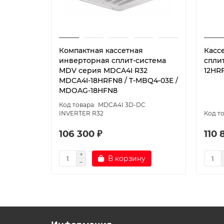
Компактная кассетная
Касс
инверторная сплит-система
спли
MDV серия MDCA4I R32
12HR
MDCA4I-18HRFN8 / T-MBQ4-03E /
MDOAG-18HFN8
MDCA4I 3D-DC
INVERTER R32
106 300 ₽
110 
В корзину