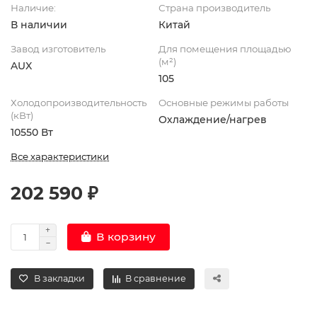
Наличие:
Страна производитель
В наличии
Китай
Завод изготовитель
Для помещения площадью
(м²)
AUX
105
Холодопроизводительность
Основные режимы работы
(кВт)
Охлаждение/нагрев
10550 Вт
Все характеристики
202 590 ₽
В корзину
В закладки
В сравнение