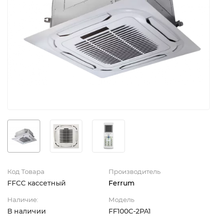
Код Товара
Производитель
FFCC кассетный
Ferrum
Наличие:
Модель
В наличии
FF100C-2PA1