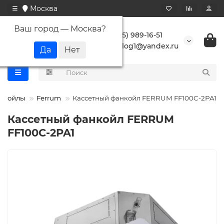
Москва
Ваш город —
Москва
?
+7 (495) 989-16-51
buranlog1@yandex.ru
нкойлы
Ferrum
Кассетный фанкойл FERRUM FF100C-2PA1
Кассетный фанкойл FERRUM
FF100C-2PA1