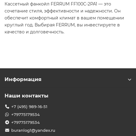
Кассетный фанкойл FERRUM FF100C-2PA1 — это
сочетание стиля, эффективности и надежности. Он
обеспечит комфортный климат в вашем помещении
круглый год. Выбирая FERRUM, вы инвестируете в
качество и долговечность.
Информация
Наши контакты
+7 (495) 989-16-51
+79775179534
+79775179534
buranlog1@yandex.ru