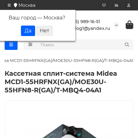
Москва
Ваш город —
Москва
?
+7 (495) 989-16-51
buranlog1@yandex.ru
 Midea MCD1-55HRFNX(GA)/MOE30U-55HFN8-R(GA)/T-MBQ4-04A1
Кассетная сплит-система Midea
MCD1-55HRFNX(GA)/MOE30U-
55HFN8-R(GA)/T-MBQ4-04A1