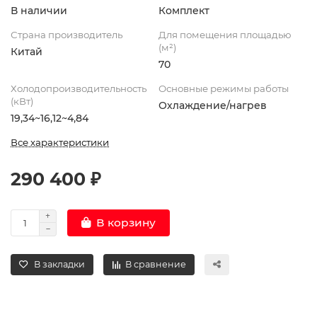
В наличии
Комплект
Страна производитель
Для помещения площадью
(м²)
Китай
70
Холодопроизводительность
Основные режимы работы
(кВт)
Охлаждение/нагрев
19,34~16,12~4,84
Все характеристики
290 400 ₽
В корзину
В закладки
В сравнение