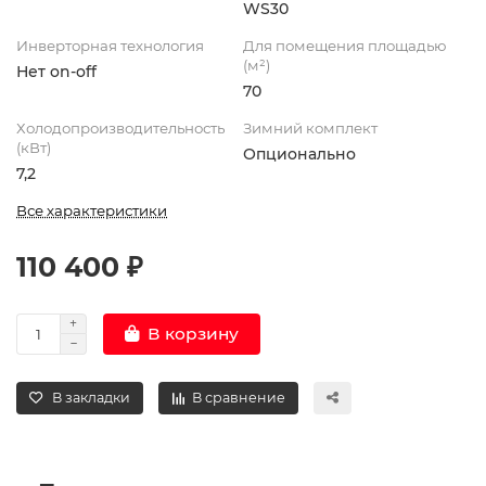
WS30
Инверторная технология
Для помещения площадью
(м²)
Нет on-off
70
Холодопроизводительность
Зимний комплект
(кВт)
Опционально
7,2
Все характеристики
110 400 ₽
В корзину
В закладки
В сравнение