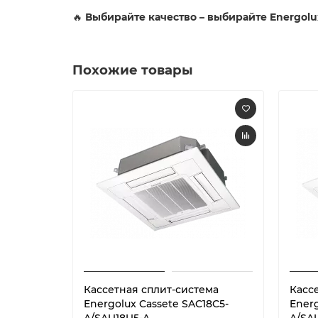
🔥
Выбирайте качество – выбирайте Energolu
Похожие товары
Кассетная сплит-система
Касс
Energolux Cassete SAC18С5-
Energ
A/SAU18U5-A
A/SA