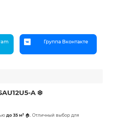
gram
Группа Вконтакте
AU12U5-A ❄️
дью
до 35 м²
🏠. Отличный выбор для