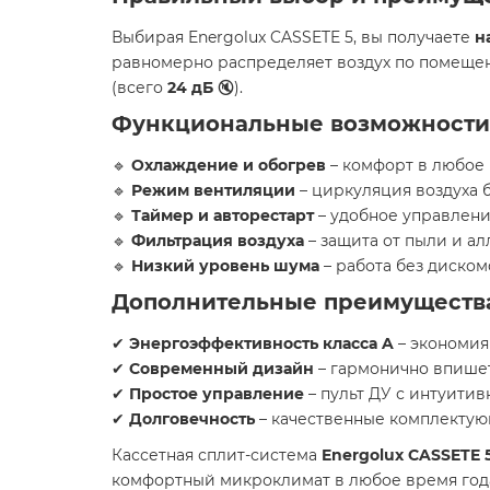
Выбирая Energolux CASSETE 5, вы получаете
н
равномерно распределяет воздух по помещени
(всего
24 дБ
🔇).
Функциональные возможности 
🔹
Охлаждение и обогрев
– комфорт в любое 
🔹
Режим вентиляции
– циркуляция воздуха 
🔹
Таймер и авторестарт
– удобное управлени
🔹
Фильтрация воздуха
– защита от пыли и а
🔹
Низкий уровень шума
– работа без диско
Дополнительные преимущества
✔
Энергоэффективность класса A
– экономия
✔
Современный дизайн
– гармонично впишет
✔
Простое управление
– пульт ДУ с интуити
✔
Долговечность
– качественные комплектую
Кассетная сплит-система
Energolux CASSETE 
комфортный микроклимат в любое время год