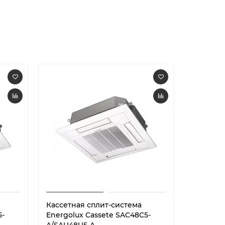
Кассетная сплит-система
Кассетн
5-
Energolux Cassete SAC48С5-
Energolu
A/SAU48U5-A
/ SAU48