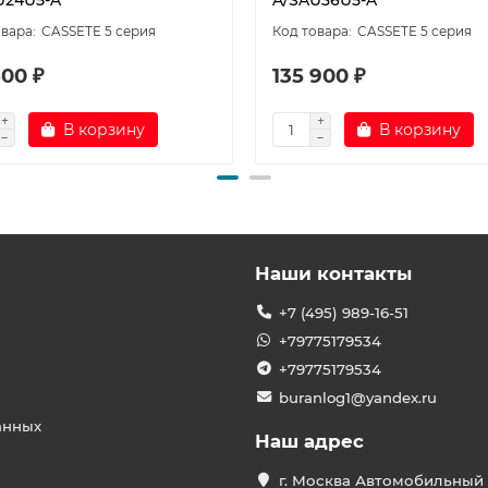
CASSETE 5 серия
CASSETE 5 серия
600 ₽
135 900 ₽
В корзину
В корзину
Наши контакты
+7 (495) 989-16-51
+79775179534
+79775179534
buranlog1@yandex.ru
анных
Наш адрес
г. Москва Автомобильный 