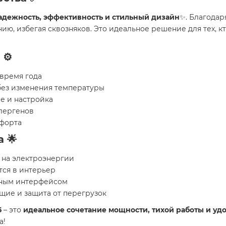
адежность, эффективность и стильный дизайн
✨. Благодар
ю, избегая сквозняков. Это идеальное решение для тех, 
⚙️
время года
без изменения температуры
е и настройка
ллергенов
мфорта
 🌟
 на электроэнергии
ся в интерьер
вным интерфейсом
щие и защита от перегрузок
5
– это
идеальное сочетание мощности, тихой работы и уд
а!