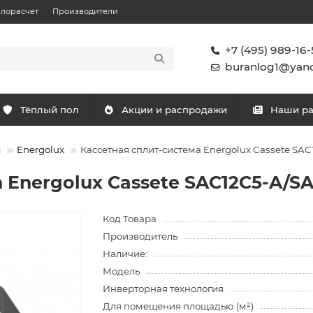
плорасчет
Производители
+7 (495) 989-16-
buranlog1@yand
Тёплый пол
Акции и распродажи
Наши р
ы
Energolux
Кассетная сплит-система Energolux Cassete SA
 Energolux Cassete SAC12С5-A/S
Код Товара
Производитель
Наличие:
Модель
Инверторная технология
Для помещения площадью (м²)