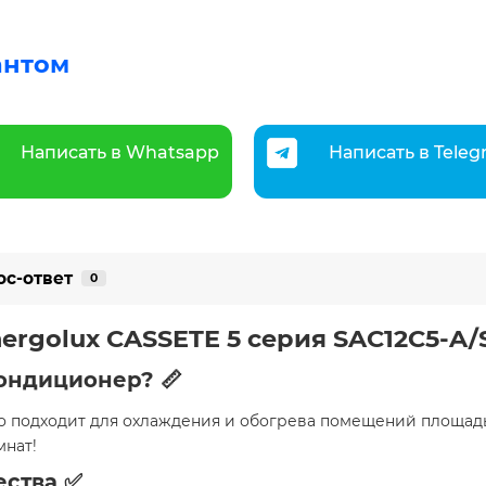
антом
Написать в Whatsapp
Написать в Tele
ос-ответ
0
ergolux CASSETE 5 серия SAC12С5-A/S
ондиционер? 📏
но подходит для охлаждения и обогрева помещений площа
мнат!
ства ✅