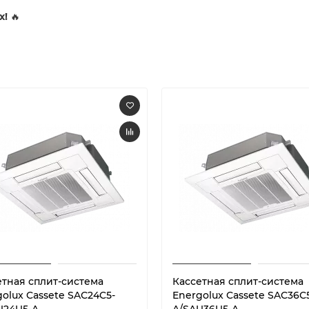
x!
🔥
етная сплит-система
Кассетная сплит-система
olux Cassete SAС24C5-
Energolux Cassete SAC36С
U24U5-A
A/SAU36U5-A