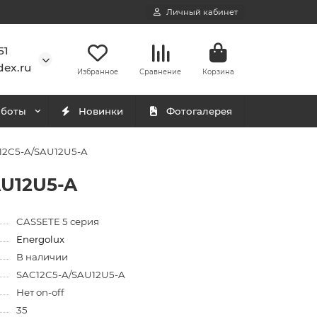
Личный кабинет
51
ex.ru
Избранное
Сравнение
Корзина
аботы
Новинки
Фотогалерея
C12С5-A/SAU12U5-A
AU12U5-A
CASSETE 5 серия
Energolux
В наличии
SAC12С5-A/SAU12U5-A
Нет on-off
35