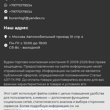
+79775179534
+79775179534
buranlog1@yandex.ru
Наш адрес
г. Москва Автомобильный проезд 10 стр 4
Пн-Пт с 10:00 до 19:00
Сб-Вс - выходной
Буран торгово монтажная компания © 2009-2026 Все права
защищены. Предоставленная на сайте информация несёт
справочный характер. Информация на сайте не является
публичной офертой, определяемой положениями Статьи
437 ГК РФ. До оплаты товара удостоверьтесь во всех для вас
важных характеристиках в товаре и условиях его
эксплуатации.
Этот сайт использует файлы cookie с целью повышения удобства
для пользователя, а именно — дополнения функциями
социальных сетей, статистического анализа и выбора сторонних
сервисов. Более подробную информацию см. на