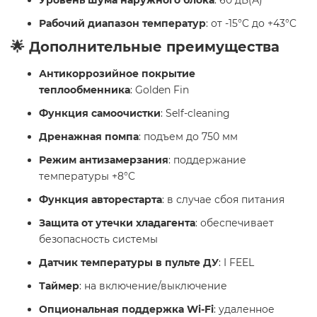
Уровень шума наружного блока
: 60 дБ(А)
Рабочий диапазон температур
: от -15°C до +43°C
🌟 Дополнительные преимущества
Антикоррозийное покрытие
теплообменника
: Golden Fin
Функция самоочистки
: Self-cleaning
Дренажная помпа
: подъем до 750 мм
Режим антизамерзания
: поддержание
температуры +8°C
Функция авторестарта
: в случае сбоя питания
Защита от утечки хладагента
: обеспечивает
безопасность системы
Датчик температуры в пульте ДУ
: I FEEL
Таймер
: на включение/выключение
Опциональная поддержка Wi-Fi
: удаленное