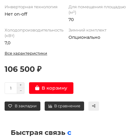
Инверторная технология
Для помещения площадью
(м²)
Нет on-off
70
Холодопроизводительность
Зимний комплект
(кВт)
Опционально
7,0
Все характеристики
106 500 ₽
В корзину
В закладки
В сравнение
Быстрая связь
с