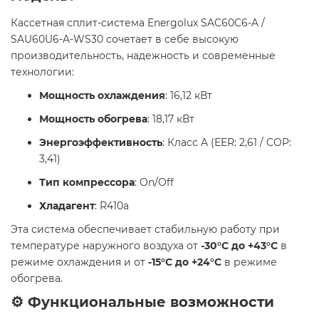
Кассетная сплит-система Energolux SAC60C6-A /
SAU60U6-A-WS30 сочетает в себе высокую
производительность, надежность и современные
технологии:
Мощность охлаждения
: 16,12 кВт
Мощность обогрева
: 18,17 кВт
Энергоэффективность
: Класс A (EER: 2,61 / COP:
3,41)
Тип компрессора
: On/Off
Хладагент
: R410a
Эта система обеспечивает стабильную работу при
температуре наружного воздуха от
-30°C до +43°C
в
режиме охлаждения и от
-15°C до +24°C
в режиме
обогрева.
⚙️ Функциональные возможности