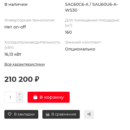
В наличии
SAС60С6-A / SAU60U6-A-
WS30
Инверторная технология
Для помещения площадью
(м²)
Нет on-off
160
Холодопроизводительность
Зимний комплект
(кВт)
Опционально
16,13 кВт
Все характеристики
210 200 ₽
В корзину
В закладки
В сравнение