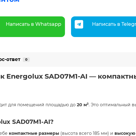
Написать в Whatsapp
Написать в Tele
ос-ответ
0
к Energolux SAD07M1-AI — компактн
одит для помещений площадью до
20 м²
. Это оптимальный в
olux SAD07M1-AI?
себе
компактные размеры
(высота всего 185 мм) и
высокую