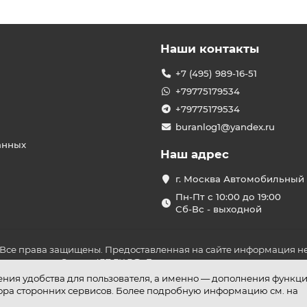
Наши контакты
+7 (495) 989-16-51
+79775179534
+79775179534
buranlog1@yandex.ru
анных
Наш адрес
г. Москва Автомобильный 
Пн-Пт с 10:00 до 19:00
Сб-Вс - выходной
 Все права защищены. Предоставленная на сайте информация не
ложениями Статьи 437 ГК РФ. До оплаты товара удостоверьтесь в
шения удобства для пользователя, а именно — дополнения функц
бора сторонних сервисов. Более подробную информацию см. на