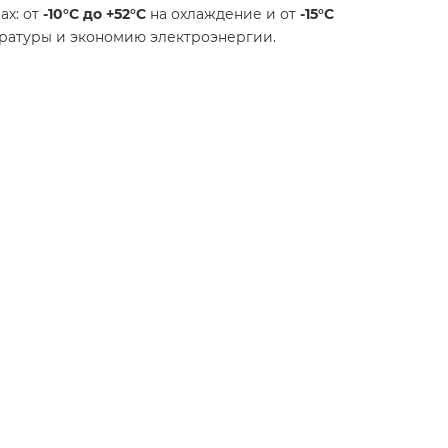
ах: от
-10°C до +52°C
на охлаждение и от
-15°C
ературы и экономию электроэнергии.