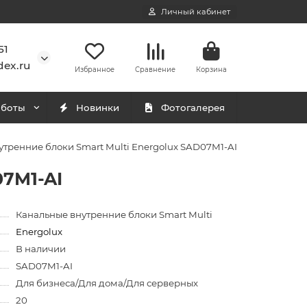
Личный кабинет
51
ex.ru
Избранное
Сравнение
Корзина
аботы
Новинки
Фотогалерея
тренние блоки Smart Multi Energolux SAD07M1-AI
07M1-AI
Канальные внутренние блоки Smart Multi
Energolux
В наличии
SAD07M1-AI
Для бизнеса/Для дома/Для серверных
20