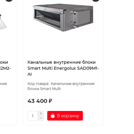
локи
Канальные внутренние блоки
Внутрен
12M2-
Smart Multi Energolux SAD09M1-
инверто
AI
системы
iFIS09F3
нние
Канальные внутренние
блоки Smart Multi
43 400 ₽
19 700 
В корзину