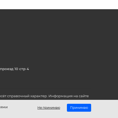
проезд 10 стр 4
сёт справочный характер. Информация на сайте
о всех для вас важных характеристиках в товаре
иями
Не принимаю
Принимаю