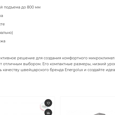
й подъема до 800 мм
ка
кте
ально)
ажа
ективное решение для создания комфортного микроклимата
т отличным выбором. Его компактные размеры, низкий ур
ь качеству швейцарского бренда Energolux и создайте иде