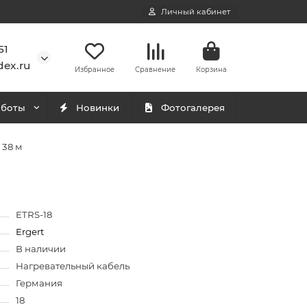
Личный кабинет
51
ex.ru
Избранное
Сравнение
Корзина
аботы
Новинки
Фотогалерея
 38 м
ETRS-18
Ergert
В наличии
Нагревательный кабель
Германия
18