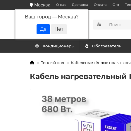
Москва
О нас
Доставка
Оплата
Опт
Те
Ваш город —
Москва
?
КАТАЛОГ
Кондиционеры
Обогреватели
Теплый пол
Кабельные тёплые полы (в стя
Кабель нагревательный E