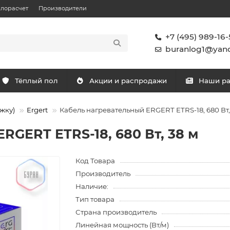
плорасчет
Производители
+7 (495) 989-16-
buranlog1@yand
Тёплый пол
Акции и распродажи
Наши р
жку)
Ergert
Кабель нагревательный ERGERT ETRS-18, 680 Вт,
RGERT ETRS-18, 680 Вт, 38 м
Код Товара
Производитель
Наличие:
Тип товара
Страна производитель
Линейная мощность (Вт/м)