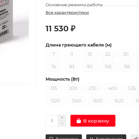
Основные режимы работы
Все характеристики
11 530 ₽
Длина греющего кабеля (м)
7
11
15
22
30
74
83
90
106
118
Мощность (Вт)
135
200
270
400
535
1220
1340
1500
1625
1
В корзину
В закладки
В сравнение