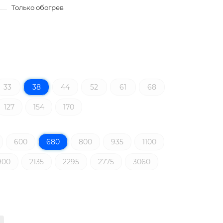
Только обогрев
33
38
44
52
61
68
127
154
170
600
680
800
935
1100
900
2135
2295
2775
3060