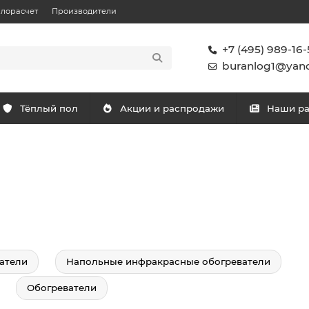
плорасчет
Производители
+7 (495) 989-16-
buranlog1@yand
Тёплый пол
Акции и распродажи
Наши р
атели
Напольные инфракрасные обогреватели
Обогреватели