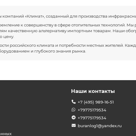
ы компаний «Климат», созданный для производства инфракрасных
емление к совершенству в сфере отопительных технологий. Мы 
ям качественную альтернативу импортным товарам. Наши обогр
ю цену.
сти российского климата и потребности местных жителей. Кажд
борудованием и глубокого знания рынка.
Наши контакты
+7 (495) 989-16-51
+79775179534
+79775179534
buranlog1@yandex.ru
анных