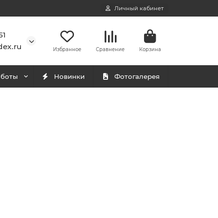
Личный кабинет
51
ex.ru
Избранное
Сравнение
Корзина
аботы
Новинки
Фотогалерея