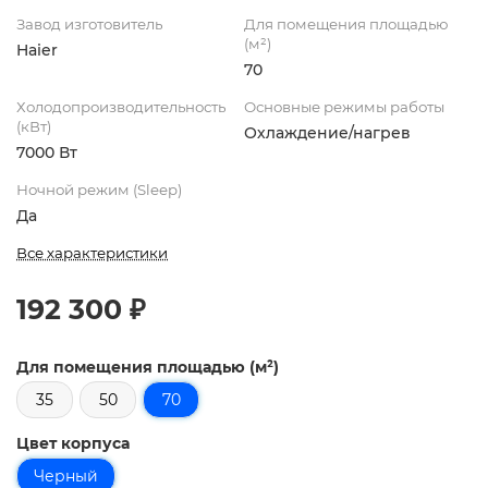
Завод изготовитель
Для помещения площадью
(м²)
Haier
70
Холодопроизводительность
Основные режимы работы
(кВт)
Охлаждение/нагрев
7000 Вт
Ночной режим (Sleep)
Да
Все характеристики
192 300 ₽
Для помещения площадью (м²)
35
50
70
Цвет корпуса
Черный