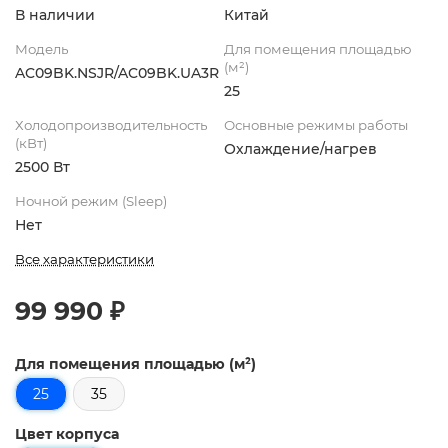
В наличии
Китай
Модель
Для помещения площадью
(м²)
AC09BK.NSJR/AC09BK.UA3R
25
Холодопроизводительность
Основные режимы работы
(кВт)
Охлаждение/нагрев
2500 Вт
Ночной режим (Sleep)
Нет
Все характеристики
99 990 ₽
Для помещения площадью (м²)
25
35
Цвет корпуса