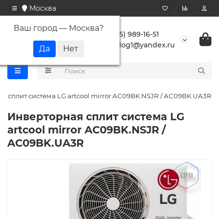
Москва
Ваш город —
Москва
?
+7 (495) 989-16-51
buranlog1@yandex.ru
я сплит система LG artcool mirror AC09BK.NSJR / AC09BK.UA3R
Инверторная сплит система LG
artcool mirror AC09BK.NSJR /
AC09BK.UA3R