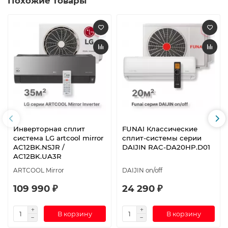
Похожие товары
Инверторная сплит
FUNAI Классические
система LG artcool mirror
сплит-системы серии
AC12BK.NSJR /
DAIJIN RAC-DA20HP.D01
AC12BK.UA3R
ARTCOOL Mirror
DAIJIN on/off
109 990 ₽
24 290 ₽
В корзину
В корзину