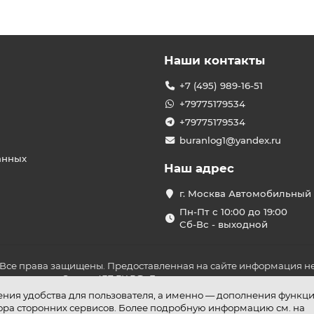
Наши контакты
+7 (495) 989-16-51
+79775179534
+79775179534
buranlog1@yandex.ru
анных
Наш адрес
г. Москва Автомобильный 
Пн-Пт с 10:00 до 19:00
Сб-Вс - выходной
 Все права защищены. Предоставленная на сайте информация не
ложениями Статьи 437 ГК РФ. До оплаты товара удостоверьтесь в
шения удобства для пользователя, а именно — дополнения функц
бора сторонних сервисов. Более подробную информацию см. на