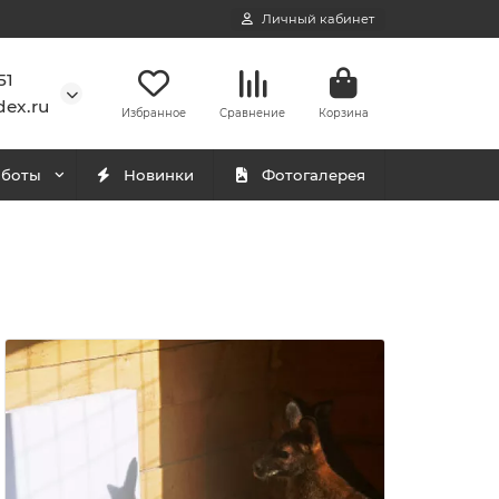
Личный кабинет
51
ex.ru
Избранное
Сравнение
Корзина
аботы
Новинки
Фотогалерея