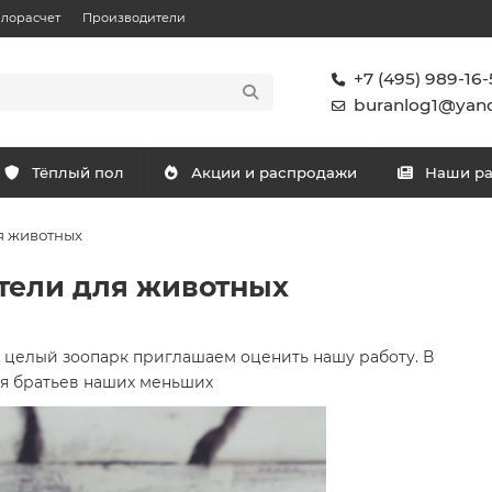
плорасчет
Производители
+7 (495) 989-16-
buranlog1@yand
Тёплый пол
Акции и распродажи
Наши р
я животных
тели для животных
 целый зоопарк приглашаем оценить нашу работу. В
я братьев наших меньших