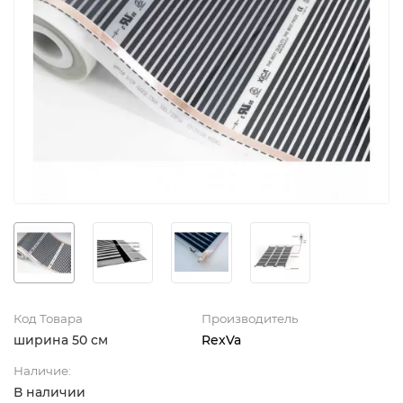
Код Товара
Производитель
ширина 50 см
RexVa
Наличие:
В наличии