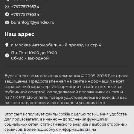
+79775179534
+79775179534
buranlog1@yandex.ru
Наш адрес
г. Москва Автомобильный проезд 10 стр 4
Пн-Пт с 10:00 до 19:00
Сб-Вс - выходной
Буран торгово монтажная компания © 2009-2026 Все права
защищены. Предоставленная на сайте информация несёт
справочный характер. Информация на сайте не является
публичной офертой, определяемой положениями Статьи
437 ГК РФ. До оплаты товара удостоверьтесь во всех для вас
важных характеристиках в товаре и условиях его
эксплуатации.
Этот сайт использует файлы cookie с целью повышения удобства
для пользователя, а именно — дополнения функциями
социальных сетей, статистического анализа и выбора сторонних
сервисов. Более подробную информацию см. на