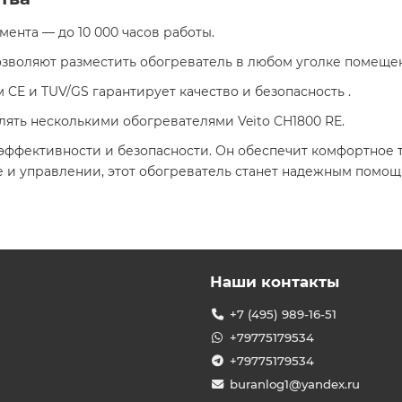
мента — до 10 000 часов работы.
позволяют разместить обогреватель в любом уголке помеще
м CE и TUV/GS гарантирует качество и безопасность .
влять несколькими обогревателями Veito CH1800 RE.
, эффективности и безопасности. Он обеспечит комфортное
е и управлении, этот обогреватель станет надежным помощ
Наши контакты
+7 (495) 989-16-51
+79775179534
+79775179534
buranlog1@yandex.ru