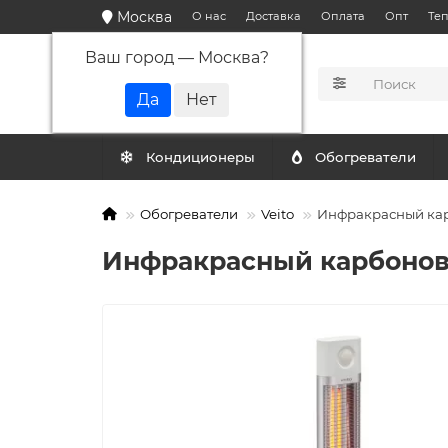
Москва
О нас
Доставка
Оплата
Опт
Те
Ваш город —
Москва
?
КАТАЛОГ
Кондиционеры
Обогреватели
Обогреватели
Veito
Инфракрасный кар
Инфракрасный карбоновы