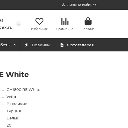
Личный кабинет
51
ex.ru
Избранное
Сравнение
Корзина
аботы
Новинки
Фотогалерея
E White
CH1800 RE White
Veito
В наличии
Турция
Белый
20