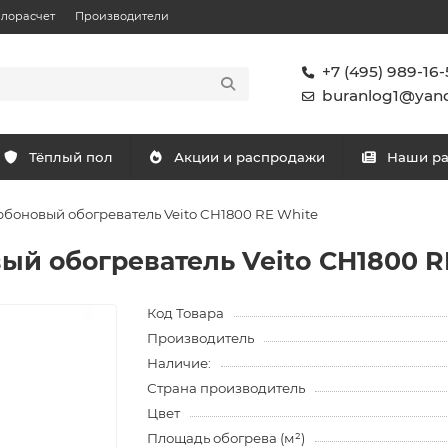
плорасчет
Производители
+7 (495) 989-16-
buranlog1@yand
Тёплый пол
Акции и распродажи
Наши р
боновый обогреватель Veito CH1800 RE White
й обогреватель Veito CH1800 R
Код Товара
Производитель
Наличие:
Страна производитель
Цвет
Площадь обогрева (м²)