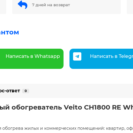
7 дней на возврат
антом
Написать в Whatsapp
Написать в Tele
ос-ответ
0
й обогреватель Veito CH1800 RE Whi
я обогрева жилых и коммерческих помещений: квартир, офи