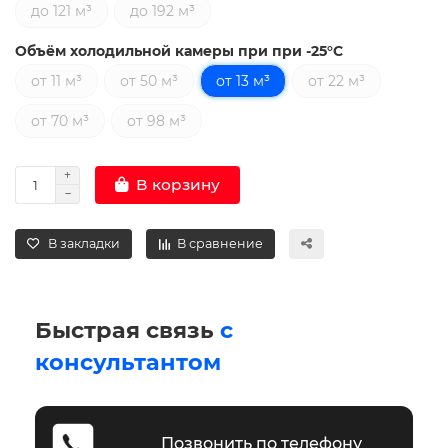
до 121 м³
до 192 м³
Объём холодильной камеры при при -25°С
от 11 м³
от 50 м³
от 13 м³
от 22 м³
от 70 м³
от 98 м³
В корзину
В закладки
В сравнение
Быстрая связь
с
консультантом
Позвонить по телефону