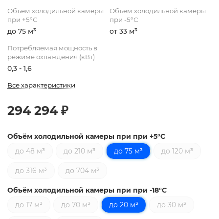
Объём холодильной камеры
Объём холодильной камеры
при +5°С
при -5°С
до 75 м³
от 33 м³
Потребляемая мощность в
режиме охлаждения (кВт)
0,3 - 1,6
Все характеристики
294 294 ₽
Объём холодильной камеры при при +5°С
до 48 м³
до 210 м³
до 75 м³
до 120 м³
до 316 м³
до 704 м³
Объём холодильной камеры при при -18°С
до 17 м³
до 70 м³
до 20 м³
до 30 м³