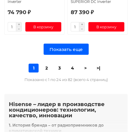
Inverter
SUPERIOR DC Inverter
74 790 ₽
87 390 ₽
В корзину
В корзину
Показать еще
1
2
3
4
>
>|
Показано с 1 по 24 из 82 (всего 4 страниц)
Hisense – лидер в производстве
кондиционеров: технологии,
качество, инновации
1. История бренда – от радиоприемников до
климатической техники