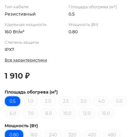
Тип кабеля
Площадь обогрева (м²)
Резистивный
0.5
Удельная мощность
Мощность (Вт)
160 Вт/м²
0.80
Степень защиты
IPX7
Все характеристики
1 910 ₽
Площадь обогрева (м²)
0.5
1.0
2.0
2.5
3.0
4.0
5.0
6.0
7.0
8.0
10.0
12.0
15.0
Мощность (Вт)
0.80
160
240
320
400
480