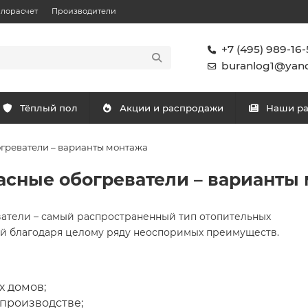
плорасчет
Производители
+7 (495) 989-16-
buranlog1@yand
Тёплый пол
Акции и распродажи
Наши р
греватели – варианты монтажа
сные обогреватели – варианты
атели – самый распространенный тип отопительных
й благодаря целому ряду неоспоримых преимуществ.
х домов;
 производстве;