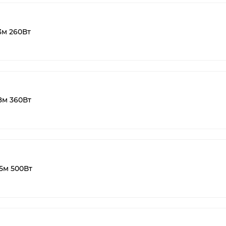
3м 260Вт
8м 360Вт
5м 500Вт