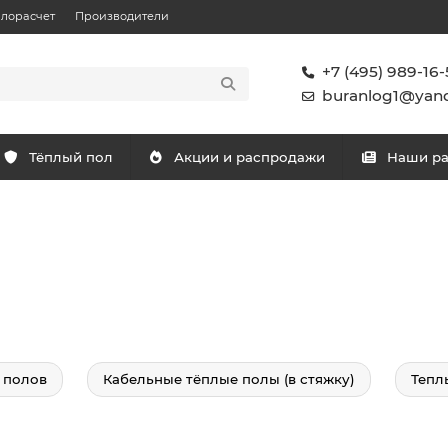
плорасчет
Производители
+7 (495) 989-16-
buranlog1@yand
Тёплый пол
Акции и распродажи
Наши р
 полов
Кабельные тёплые полы (в стяжку)
Тепл