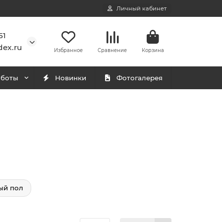
Личный кабинет
51
ex.ru
Избранное
Сравнение
Корзина
аботы
Новинки
Фотогалерея
ый пол