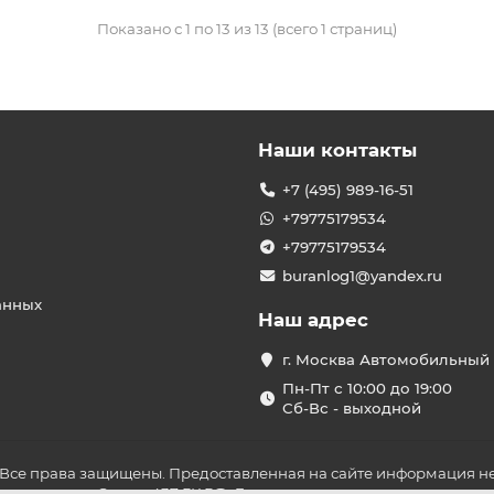
Показано с 1 по 13 из 13 (всего 1 страниц)
Наши контакты
+7 (495) 989-16-51
+79775179534
+79775179534
buranlog1@yandex.ru
анных
Наш адрес
г. Москва Автомобильный 
Пн-Пт с 10:00 до 19:00
Сб-Вс - выходной
 Все права защищены. Предоставленная на сайте информация не
ложениями Статьи 437 ГК РФ. До оплаты товара удостоверьтесь в