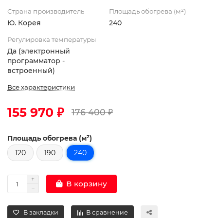
Страна производитель
Площадь обогрева (м²)
Ю. Корея
240
Регулировка температуры
Да (электронный
программатор -
встроенный)
Все характеристики
155 970 ₽
176 400 ₽
Площадь обогрева (м²)
120
190
240
В корзину
В закладки
В сравнение