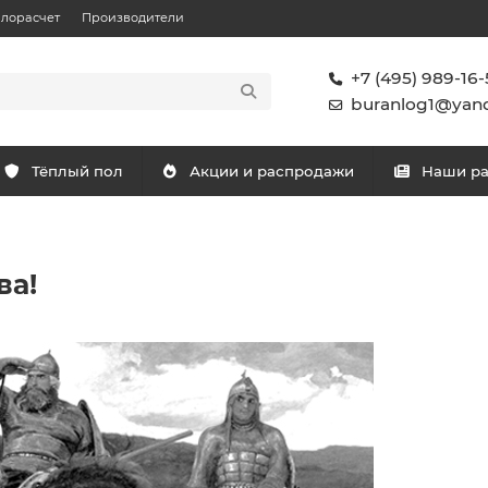
плорасчет
Производители
+7 (495) 989-16-
buranlog1@yand
Тёплый пол
Акции и распродажи
Наши р
ва!