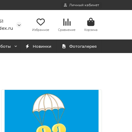
Личный кабинет
51
ex.ru
Избранное
Сравнение
Корзина
аботы
Новинки
Фотогалерея