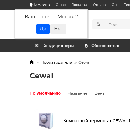
Москва
О нас
Доставка
Оплата
Опт
Те
Ваш город —
Москва
?
КАТАЛОГ
Кондиционеры
Обогреватели
Производитель
Cewal
Cewal
По умолчанию
Название
Цена
Комнатный термостат CEWAL 