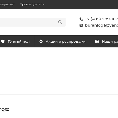
плорасчет
Производители
+7 (495) 989-16-
buranlog1@yand
Тёплый пол
Акции и распродажи
Наши р
RQ30