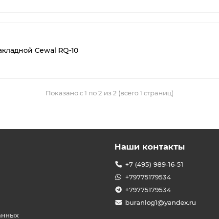
кладной Cewal RQ-10
Показано с 1 по 2 из 2 (всего 1 страниц)
Наши контакты
+7 (495) 989-16-51
+79775179534
+79775179534
buranlog1@yandex.ru
анных