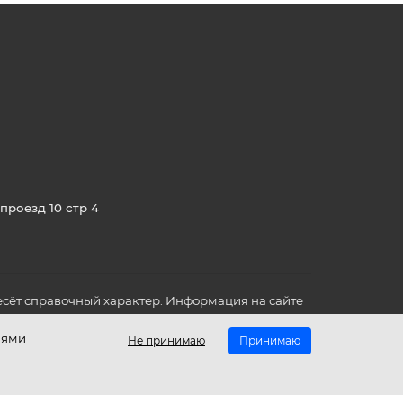
проезд 10 стр 4
сёт справочный характер. Информация на сайте
о всех для вас важных характеристиках в товаре
иями
Не принимаю
Принимаю