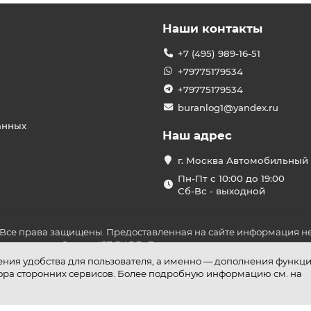
Наши контакты
+7 (495) 989-16-51
+79775179534
+79775179534
buranlog1@yandex.ru
анных
Наш адрес
г. Москва Автомобильный 
Пн-Пт с 10:00 до 19:00
Сб-Вс - выходной
 Все права защищены. Предоставленная на сайте информация не
ложениями Статьи 437 ГК РФ. До оплаты товара удостоверьтесь в
шения удобства для пользователя, а именно — дополнения функц
бора сторонних сервисов. Более подробную информацию см. на