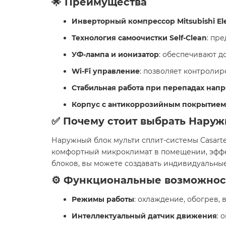
🌟 Преимущества
Инверторный компрессор Mitsubishi Ele
Технология самоочистки Self-Clean
: пр
УФ-лампа и ионизатор
: обеспечивают д
Wi-Fi управление
: позволяет контроли
Стабильная работа при перепадах нап
Корпус с антикоррозийным покрытием
✅ Почему стоит выбрать Наруж
Наружный блок мульти сплит-системы Casarte
комфортный микроклимат в помещении, эффек
блоков, вы можете создавать индивидуальные
⚙️ Функциональные возможнос
Режимы работы
: охлаждение, обогрев, 
Интеллектуальный датчик движения
: 