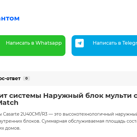
антом
Написать в Whatsapp
Написать в Tele
ос-ответ
0
т системы Наружный блок мульти с
Match
 Casarte 2U40CM1/R3 — это высокотехнологичный наружный
утренних блоков. Суммарная обслуживаемая площадь состав
х домов.