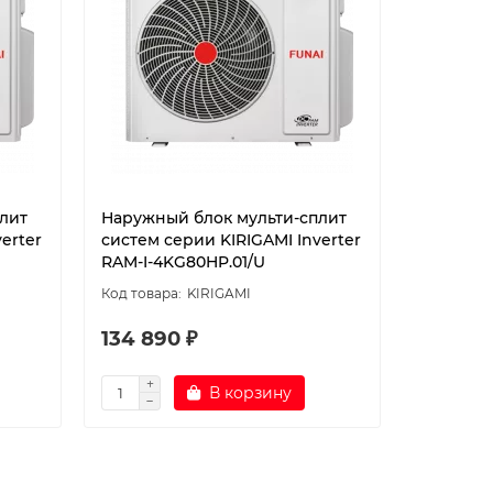
лит
Наружный блок мульти-сплит
Наружны
erter
систем серии KIRIGAMI Inverter
систем с
RAM-I-4KG80HP.01/U
RAM-I-4K
KIRIGAMI
134 890 ₽
205 59
В корзину