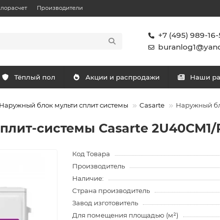
плорасчет
Производители
+7 (495) 989-16-
buranlog1@yand
Тёплый пол
Акции и распродажи
Наши р
Наружный блок мульти сплит системы
Casarte
Наружный бл
плит-системы Casarte 2U40CM1/
Код Товара
Производитель
Наличие:
Страна производитель
Завод изготовитель
Для помещения площадью (м²)