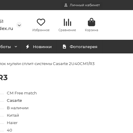
Личный кабинет
51
ex.ru
Избранное
Сравнение
Корзина
аботы
Новинки
Фотогалерея
ок мульти сплит-системы Casarte 2U40CM1/R3
R3
CM Free match
Casarte
В наличии
Китай
Haier
40