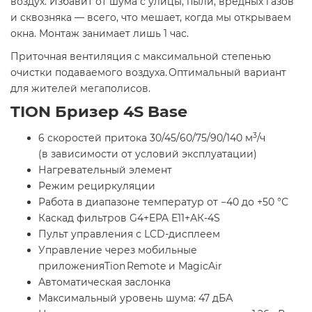
воздух. Избавит от шума с улицы, пыли, вредных газов
и сквозняка — всего, что мешает, когда мы открываем
окна. Монтаж занимает лишь 1 час.
Приточная вентиляция с максимальной степенью
очистки подаваемого воздуха. Оптимальный вариант
для жителей мегаполисов.
TION Бризер 4S Base
3
6 скоростей притока 30/45/60/75/90/140 м
/ч
(в зависимости от условий эксплуатации)
Нагревательный элемент
Режим рециркуляции
Работа в диапазоне температур от −40 до +50 °С
Каскад фильтров G4+EPA E11+АК-4S
Пульт управления с LCD-дисплеем
Управление через мобильные
приложенияTion Remote и MagicAir
Автоматическая заслонка
Максимальный уровень шума: 47 дБА