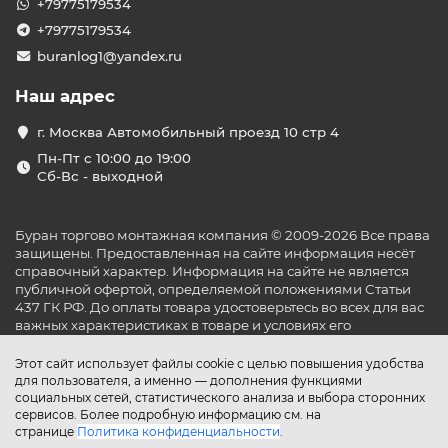
+79775179534
+79775179534
buranlog1@yandex.ru
Наш адрес
г. Москва Автомобильный проезд 10 стр 4
Пн-Пт с 10:00 до 19:00
Сб-Вс - выходной
Буран торгово монтажная компания © 2009-2026 Все права
защищены. Предоставленная на сайте информация несёт
справочный характер. Информация на сайте не является
публичной офертой, определяемой положениями Статьи
437 ГК РФ. До оплаты товара удостоверьтесь во всех для вас
важных характеристиках в товаре и условиях его
эксплуатации.
Этот сайт использует файлы cookie с целью повышения удобства
для пользователя, а именно — дополнения функциями
социальных сетей, статистического анализа и выбора сторонних
сервисов. Более подробную информацию см. на
странице
Политика конфиденциальности
.