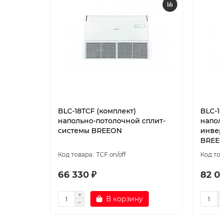
BLC-18TCF (комплект)
BLC-1
напольно-потолочной сплит-
напо
системы BREEON
инве
BRE
TCF on/off
66 330 ₽
82 0
В корзину