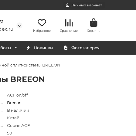
Личный кабинет
51
ex.ru
Избранное
Сравнение
Корзина
аботы
Новинки
Фотогалерея
очной сплит-системы BREEON
емы BREEON
ACF on/off
Breeon
В наличии
Китай
Серия АCF
50