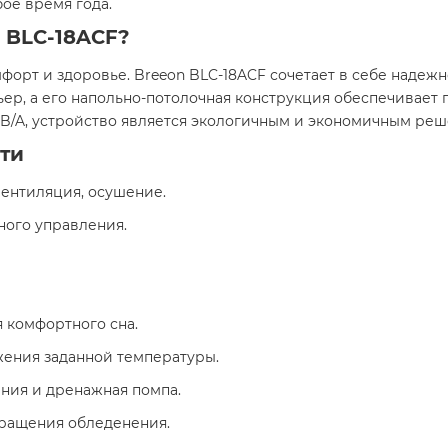
ое время года.
 BLC-18ACF?
орт и здоровье. Breeon BLC-18ACF сочетает в себе надеж
ьер, а его напольно-потолочная конструкция обеспечивает 
 B/A, устройство является экологичным и экономичным ре
ти
вентиляция, осушение.
ного управления.
я комфортного сна.
жения заданной температуры.
ния и дренажная помпа.
вращения обледенения.