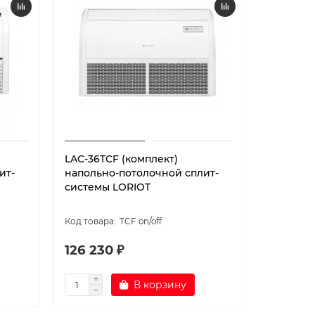
LAC-36TCF (комплект)
LAC-48AC
ит-
напольно-потолочной сплит-
напольн
системы LORIOT
системы
TCF on/off
126 230 ₽
156 75
В корзину