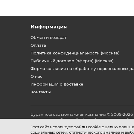
Информация
Обмен и возврат
Оплата
Политика конфиденциальности (Москва)
Публичный договор (оферта) (Москва)
Форма согласия на обработку персональных д
О нас
Информация о доставке
Контакты
Буран торгово монтажная компания © 2009-2026
не является публичной офертой, определяемой по
и условиях его эксплуатации.
Этот сайт использует файлы cookie с целью повы
социальных сетей, статистического анализа и вы