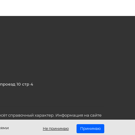
проезд 10 стр 4
сёт справочный характер. Информация на сайте
о всех для вас важных характеристиках в товаре
иями
Не принимаю
Принимаю