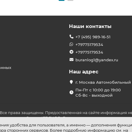
Наши контакты
+7 (495) 989-16-51
+79775179534
+79775179534
buranlog1@yandex.ru
анных
Наш адрес
г. Москва Автомобильный 
Пн-Пт с 10:00 до 19:00
Сб-Вс - выходной
 Все права защищены. Предоставленная на сайте информация не
ложениями Статьи 437 ГК РФ. До оплаты товара удостоверьтесь в
шения удобства для пользователя, а именно — дополнения функц
бора сторонних сервисов. Более подробную информацию см. на