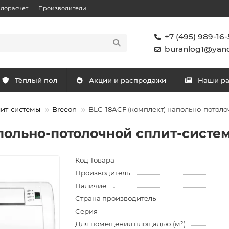
плорасчет
Производители
+7 (495) 989-16-
buranlog1@yand
Тёплый пол
Акции и распродажи
Наши р
лит-системы
Breeon
BLC-18ACF (комплект) напольно-потол
апольно-потолочной сплит-сист
Код Товара
Производитель
Наличие:
Страна производитель
Серия
Для помещения площадью (м²)