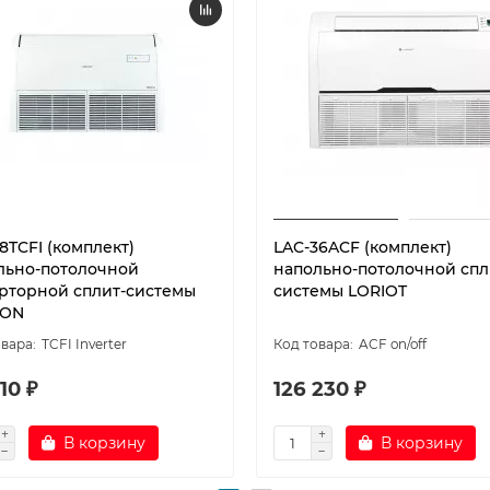
8TCFI (комплект)
LAC-36ACF (комплект)
льно-потолочной
напольно-потолочной спл
рторной сплит-системы
системы LORIOT
EON
TCFI Inverter
ACF on/off
10 ₽
126 230 ₽
В корзину
В корзину