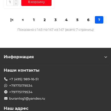
В корзину
|<
<
1
2
3
4
5
6
7
Показано с 145 по 147 из 147 (всего 7 страниц)
Информация
Наши контакты
+7 (495) 989-16-51
+79775179534
+79775179534
buranlog1@yandex.ru
Наш адрес