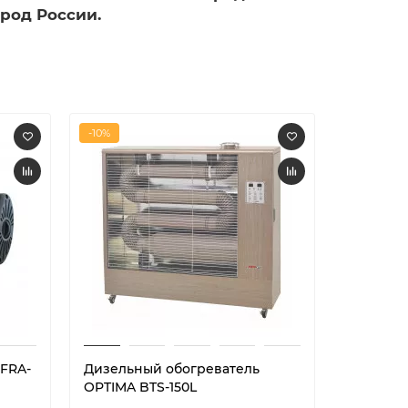
ород России.
-10%
-12%
NFRA-
Дизельный обогреватель
Дизельн
OPTIMA BTS-150L
OPTIMA 