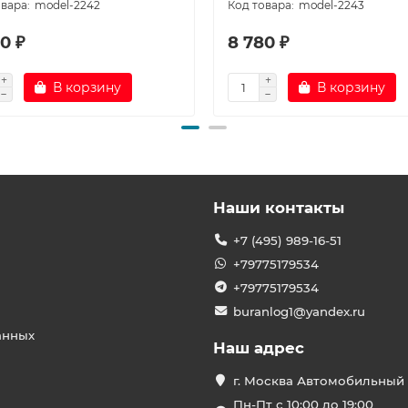
model-2242
model-2243
0 ₽
8 780 ₽
В корзину
В корзину
Наши контакты
+7 (495) 989-16-51
+79775179534
+79775179534
buranlog1@yandex.ru
анных
Наш адрес
г. Москва Автомобильный 
Пн-Пт с 10:00 до 19:00