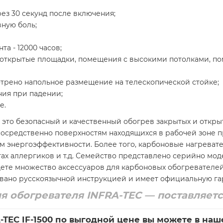
ез 30 секунд после включения;
вную боль;
а - 12000 часов;
открытые площадки, помещения с высокими потолками, пом
отрено напольное размещение на телескопической стойке;
ия при падении;
е.
 – это безопасный и качественный обогрев закрытых и откр
посредственно поверхностям находящихся в рабочей зоне 
 энергоэффективности. Более того, карбоновые нагревател
тах аллергиков и т.д. Семейство представлено серийно мо
дете множество аксессуаров для карбоновых обогревателе
вано русскоязычной инструкцией и имеет официальную г
я обогревателя INFRA-TEC — поставляетс
-TEC IF-1500 по выгодной цене вы можете в наш