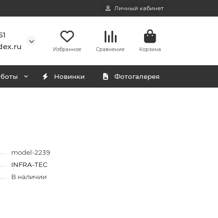
Личный кабинет
51
ex.ru
Избранное
Сравнение
Корзина
аботы
Новинки
Фотогалерея
model-2239
INFRA-TEC
В наличии