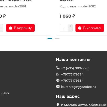
model-2081
model-2082
0 ₽
1 060 ₽
В корзину
В корзину
Наши контакты
+7 (495) 989-16-51
+79775179534
+79775179534
buranlog1@yandex.ru
анных
Наш адрес
г. Москва Автомобильный 