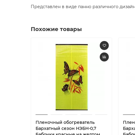
Представлен в виде панно различного дизай
Похожие товары
Пленочный обогреватель
Плен
Бархатный сезон НЭБН-0,7
Барх
Бабочки красные на желтом
Бабо