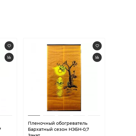
Пленочный обогреватель
Пленочн
7
Бархатный сезон НЭБН-0,7
Бархатн
Закат
Канделя