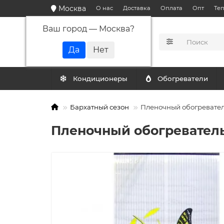
Москва
О нас
Доставка
Оплата
Опт
Те
Ваш город —
Москва
?
КАТАЛОГ
Кондиционеры
Обогреватели
Бархатный сезон
Пленочный обогревател
Пленочный обогреватель