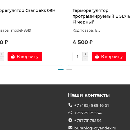
орегулятор Grandeks 09H
Терморегулятор
программируемый E 51.716
Fi черный
model-8319
E 51
0 ₽
4 500 ₽
В корзину
В корзину
Наши контакты
+7 (495) 989-16-51
+79775179534
+79775179534
buranlog1@yandex.ru