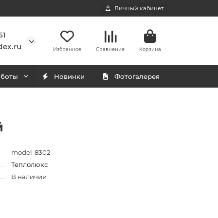
Личный кабинет
51
ex.ru
Избранное
Сравнение
Корзина
аботы
Новинки
Фотогалерея
й
model-8302
Теплолюкс
В наличии