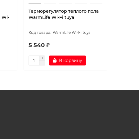
Терморегулятор теплого пола
Контролл
 Wi-
WarmLife Wi-Fi tuya
WarmLife Wi-Fi tuya
5 540 ₽
39 000
В корзину