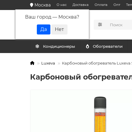
Москва
О нас
Доставка
Оплата
Опт
Те
Ваш город —
Москва
?
КАТАЛОГ
Кондиционеры
Обогреватели
Luxeva
Карбоновый обогреватель Luxeva
Карбоновый обогревател