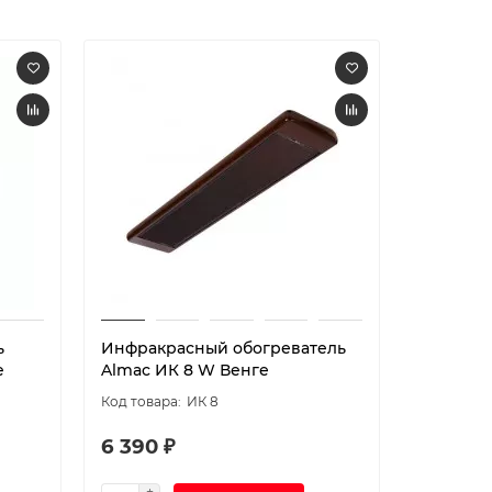
ь
Инфракрасный обогреватель
Инфракр
e
Almac ИК 8 W Венге
Almac И
ИК 8
6 390 ₽
6 390 