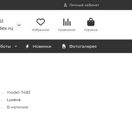
Личный кабинет
51
ex.ru
Избранное
Сравнение
Корзина
аботы
Новинки
Фотогалерея
model-7483
Luxeva
В наличии