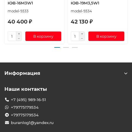
КЭВ-16M3W1
КЭВ-19M3,5W1
model-9333
model-9334
40 400 ₽
42 130 ₽
В корзину
В корзину
Информация
Наши контакты
+7 (495) 989-16-51
+79775179534
+79775179534
buranlog1@yandex.ru