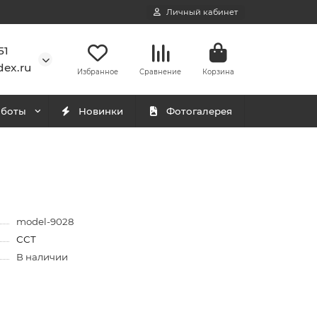
Личный кабинет
51
ex.ru
Избранное
Сравнение
Корзина
аботы
Новинки
Фотогалерея
model-9028
ССТ
В наличии