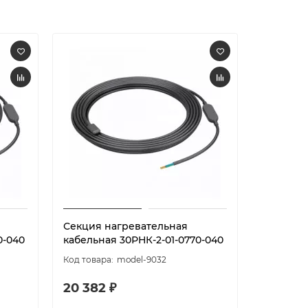
Секция нагревательная
Секция 
0-040
кабельная 30РНК-2-01-0770-040
кабельна
model-9032
20 382 ₽
25 539