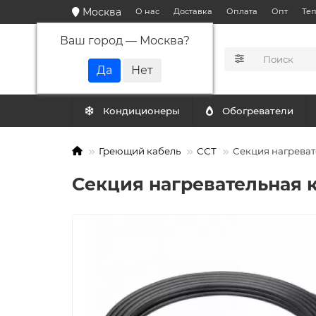
Москва
О нас
Доставка
Оплата
Опт
Те
Ваш город —
Москва
?
КАТАЛОГ
Кондиционеры
Обогреватели
Греющий кабель
ССТ
Секция нагреват
Секция нагревательная 